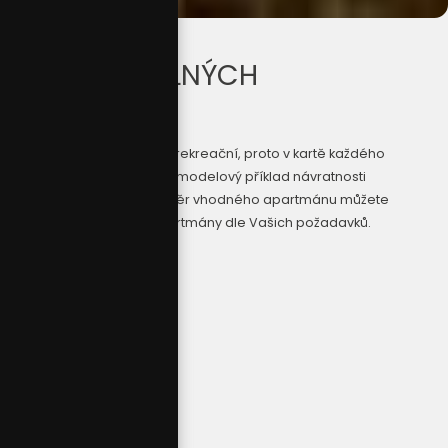
NABÍDKA VOLNÝCH
APARTMÁNŮ
Apartmány jsou investičně rekreační, proto v kartě každého
apartmánu naleznete také modelový příklad návratnosti
investice. Pro pohodlný výběr vhodného apartmánu můžete
využít filtr, který zobrazí apartmány dle Vašich požadavků.
20+ bytů
V NABÍDCE
5 - 10 m.
CENA
42 - 70 m²