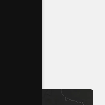
PLOCHA
2+kk - 3+kk
DISPOZICE
skibus
KAŽDOU HODINU
wellness
A SAUNOVÝ SVĚT