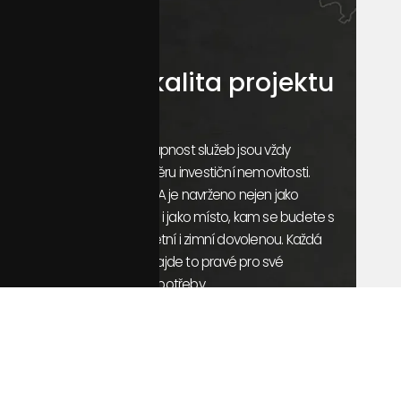
Unikátní lokalita projektu
Správná lokalita a dostupnost služeb jsou vždy
klíčovými faktory při výběru investiční nemovitosti.
TREESNA Lake Villas & SPA je navrženo nejen jako
bezpečná investice, ale i jako místo, kam se budete s
rodinou rádi vracet na letní i zimní dovolenou. Každá
věková kategorie zde najde to pravé pro své
celoroční dovolenkové potřeby.
Zobrazit na mapě