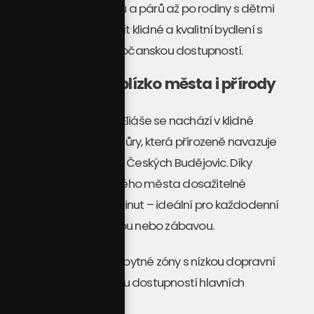
od mladých jednotlivců a párů až po rodiny s dětmi
či seniory, kteří chtějí mít klidné a kvalitní bydlení s
výbornou dopravní a občanskou dostupností.
Skvělá poloha – blízko města i přírody
Projekt
Rezidence u Sv. Eliáše
se nachází v klidné
rezidenční části obce Hůry, která přirozeně navazuje
na hlavní silniční tah do Českých Budějovic.
Díky
tomu je centrum krajského města dosažitelné
autem během cca 9 minut
– ideální pro každodenní
dojíždění za prací, školou nebo zábavou.
Poloha nabízí výhody
obytné zóny s nízkou dopravní
zátěží a zároveň skvělou dostupností hlavních
komunikací
: