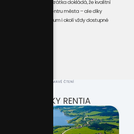
na dosah ruky
. Projekt zkrátka dokládá, že kvalitní
bydlení nemusí být v centru města – ale díky
výborné poloze je centrum i okolí vždy dostupné
během pár minut.
ZAJÍMAVÉ ČTENÍ
ČLÁNKY RENTIA