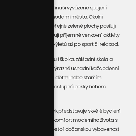
Rezidence u Sv. Eliáše přináší
vyvážené spojení
klidného prostředí s výhodami města
. Okolní
příroda a plánované veřejné zelené plochy posilují
kvalitu bydlení a umožňují příjemné venkovní aktivity
– od procházek a cyklovýletů až po sport či relaxaci.
Součástí projektu budou i
školka, základní škola a
zdravotní zařízení
, což výrazně usnadní každodenní
život rodinám s malými dětmi nebo starším
obyvatelům. Školka je dostupná pěšky během
několika málo minut.
Rezidence u Sv. Eliáše
tak představuje skvělé bydlení
pro ty, kteří chtějí
spojit komfort moderního života s
klidem a přitom mít město i občanskou vybavenost