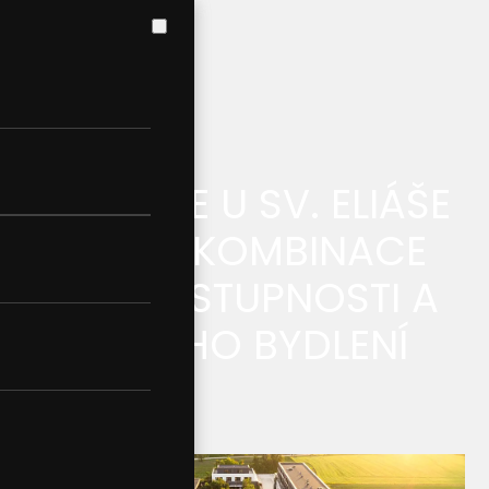
REZIDENCE U SV. ELIÁŠE
– IDEÁLNÍ KOMBINACE
KLIDU, DOSTUPNOSTI A
MODERNÍHO BYDLENÍ
SDÍLEJTE ČLÁNEK