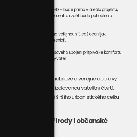
Stibus – speciální spoj MHD – bude přímo v areálu projektu
,
takže cesta bez auta do centra i zpět bude pohodlná a
rychlá.
Linky a spojení navazují na veřejnou síť, což ocení jak
studenti, tak pracující či senioři.
Blízkost přímého autobusového spojení přispívá ke komfortu
každodenního života obyvatel.
Tato kombinace automobilové a veřejné dopravy
zajišťuje, že projekt
není izolovanou satelitní čtvrtí
,
ale přirozenou součástí širšího urbanistického celku
Českých Budějovic.
Život na dosah přírody i občanské
vybavenosti