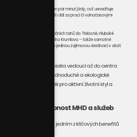
Dálnice D3 je vzdálena jen pár minut jízdy
, což usnadňuje
cestování do širšího okolí i dál za prací či volnočasovými
aktivitami.
Projekt leží u hlavních silničních tahů do
Třeboně, Hluboké
nad Vltavou nebo Českého Krumlova
– takže samotné
České Budějovice nejsou jedinou zajímavou destinací v okolí.
Navíc zde vzniká
cyklostezka vedoucí až do centra
města
, což umožňuje jednoduché a ekologické
spojení bez auta – skvělé pro aktivní životní styl a
rodiny s dětmi.
Komfortní dostupnost MHD a služeb
Dopravní dostupnost je jedním z klíčových benefitů
projektu: