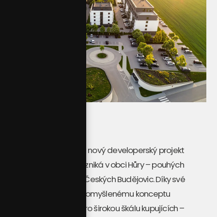
Rezidence u Sv. Eliáše
je nový developerský projekt
bytových domů, který vzniká v obci
Hůry
– pouhých
zhruba 5 km od centra Českých Budějovic
. Díky své
strategické poloze a promyšlenému konceptu
nabízí ideální bydlení pro širokou škálu kupujících –