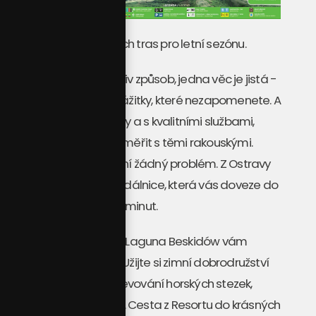
Mapa trailů a turistických tras pro letní sezónu.
Ať už si vyberete jakýkoliv způsob, jedna věc je jistá -
Szczyrk vám nabídne zážitky, které nezapomenete. A
to vše za dostupné ceny a s kvalitními službami,
které se směle mohou měřit s těmi rakouskými.
Dostat se sem také není žádný problém. Z Ostravy
přes Český Těšín vede dálnice, která vás doveze do
Szczyrku přibližně za 80 minut.
Apartmán ve středisku Laguna Beskidów vám
přináší celoroční vyžití. Užijte si zimní dobrodružství
na lyžích nebo letní objevování horských stezek,
Szczyrk čeká jen na vás. Cesta z Resortu do krásných