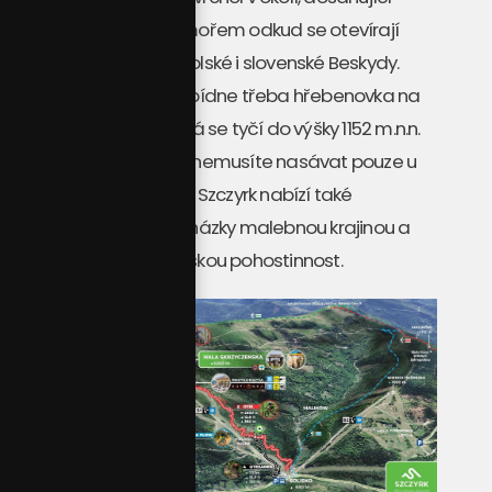
výšky 1257 metrů nad mořem odkud se otevírají
úchvatné výhledy na polské i slovenské Beskydy.
Další dobrodružství nabídne třeba hřebenovka na
Malinowskou skalu, která se tyčí do výšky 1152 m.n.n.
Atmosféru regionu ale nemusíte nasávat pouze u
adrenalinových zážitků. Szczyrk nabízí také
nenáročné túry či procházky malebnou krajinou a
možnosti ochutnat polskou pohostinnost.