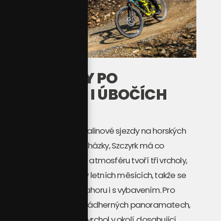
PROCHÁZKY PO
HŘEBENECH I ÚBOČÍCH
Ať už preferujete adrenalinové sjezdy na horských
kolech nebo klidné procházky, Szczyrk má co
nabídnout. Jedinečnou atmosféru tvoří tři vrcholy,
propojené lanovkami i v letních měsících, takže se
pohodlně dostanete nahoru i s vybavením. Pro
každého, kdo touží po nádherných panoramatech,
je tu Skrzyczne, nejvyšší vrchol v okolí, dosahující