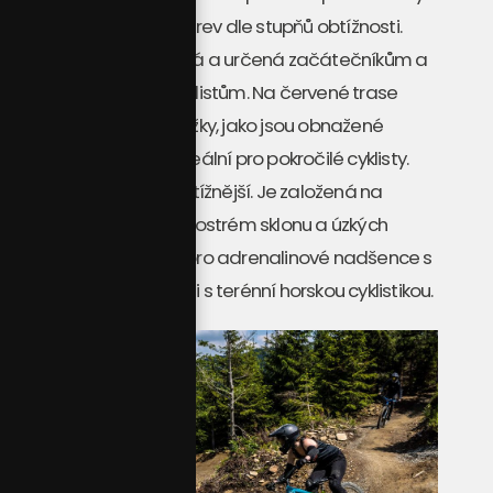
jsou rozděleny do tří barev dle stupňů obtížnosti.
Modrá trasa je pozvolná a určená začátečníkům a
středně pokročilým cyklistům. Na červené trase
potkáte přírodní překážky, jako jsou obnažené
kořeny a kameny. Je ideální pro pokročilé cyklisty.
Černá trať je pak nejobtížnější. Je založená na
přírodních překážkách, ostrém sklonu a úzkých
zatáčkách. Je určená pro adrenalinové nadšence s
rozsáhlými zkušenostmi s terénní horskou cyklistikou.