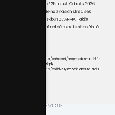
hor vám nezabere víc než 25 minut. Od roku 2026
bude navíc jezdit pravidelně z našich středisek
kolem Živeckého jezera skibus ZDARMA. Takže
nemusíte řešit parkování ani nějakou tu skleničku či
apres-ski.
Zdroje fotek:
https://www.szczyrkowski.pl/en/resort/map-pistes-and-lifts
https://www.gronieszczyrk.pl/
https://www.szczyrkowski.pl/en/bikes/szczyrk-enduro-trails-
by-trek
ZAJÍMAVÉ ČTENÍ