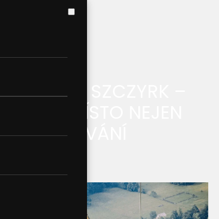
POZNEJTE SZCZYRK –
IDEÁLNÍ MÍSTO NEJEN
PRO LYŽOVÁNÍ
SDÍLEJTE ČLÁNEK