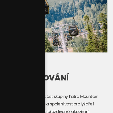
POLSKÉ LYŽOVÁNÍ
Resort Szczyrk, jako součást skupiny Tatra Mountain
Resorts, zaručuje kvalitu a spolehlivost pro lyžaře i
snowboardisty. Často je přezdívané jako zimní