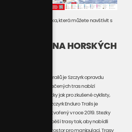
Na mapě vidíte střediska, která můžete navštívit s
jedním skipasem.
ADRENALIN NA HORSKÝCH
KOLECH
Pro milovníky horských trailů je Szczyrk opravdu
rájem. S 13 kilometry značených tras nabízí
nezapomenutelné zážitky jak pro zkušené cyklisty,
tak i pro začátečníky. Szczyrk Enduro Trails je
komplex cyklostezek vytvořený v roce 2019. Stezky
jsou zbudované mimo pěší trasy tak, aby nabídli
jezdcům dostatečný prostor pro manipulaci. Trasy