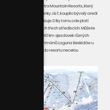
hlavní město Polska. Tatra Mountain Resorts, který
spadá do vlastnictví banky J&T, koupilo bývalý areál
a postupně ho modernizuje. Díky tomu zde platí
společný skipas ve všech třech střediscích. Můžete
si tak vychutnat téměř 40 km sjezdovek různých
úrovní obtížnosti. Z apartmánů Laguna Beskidów u
Ziwieckého jezera je to do resortu necelou
půlhodinu.