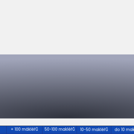
+ 100 mákléřů
50-100 makléřů
10-50 makléřů
do 10 mak