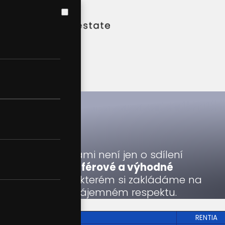
SPOLUPRACE
Provize
Spolupráce s námi není jen o sdílení
kontaktů – je to
férové a výhodné
partnerství
, ve kterém si zakládáme na
otevřenosti a vzájemném respektu.
RENTIA