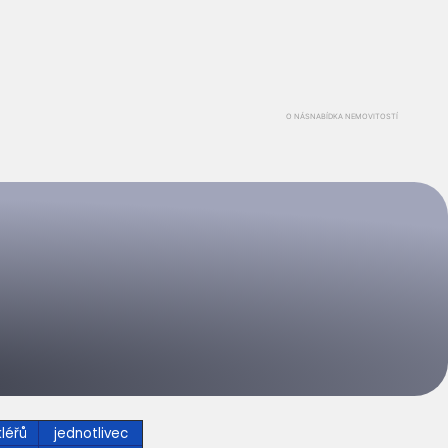
O NÁS
NABÍDKA NEMOVITOSTÍ
léřů
jednotlivec