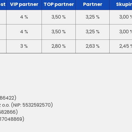
st
VIP partner
TOP partner
Partner
Skupi
4 %
3,50 %
3,25 %
3,00 
4 %
3,50 %
3,25 %
3,00 
3 %
2,80 %
2,63 %
2,45 
86422)
 o.o. (NIP: 5532592570)
8582866)
: 17048869)