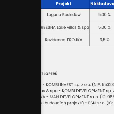
Země
Projekt
Nákladovo
Polsko
Laguna Beskidów
5,00 %
Polsko
TREESNA Lake villas & spa
5,00 %
Rezidence TROJKA
3,5 %
Česko
AKTUÁLNÍ SEZNAM DEVELOPERŮ
Laguna Beskidów - KOMBI INVEST sp. z o.o. (NIP:
55323
Treesná Lake villas & spa - KOMBI DEVELOPMENT sp. z
Rezidence TROJKA - MAN DEVELOPMENT s.r.o. (IČ: 0
Více současných i budoucích projektů - PSN s.r.o. (IČ