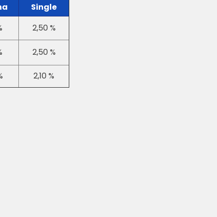
na
Single
%
2,50 %
%
2,50 %
%
2,10 %